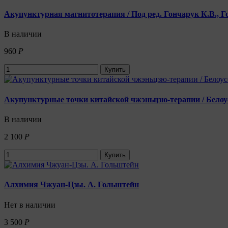
Акупунктурная магнитотерапия / Под ред. Гончарук К.В., Г
В наличии
960
Р
Купить
Акупунктурные точки китайской чжэньцзю-терапии / Белоу
В наличии
2 100
Р
Купить
Алхимия Чжуан-Цзы. А. Гольштейн
Нет в наличии
3 500
Р