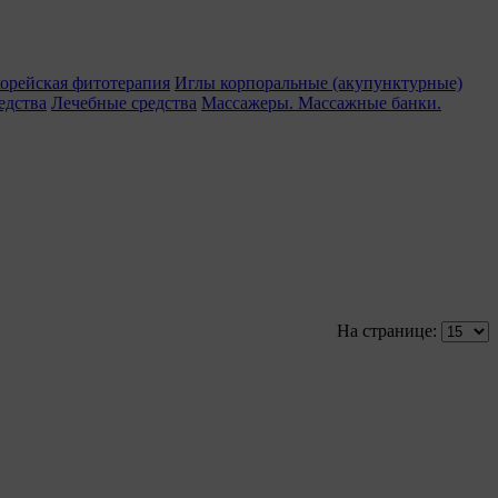
орейская фитотерапия
Иглы корпоральные (акупунктурные)
едства
Лечебные средства
Массажеры. Массажные банки.
На странице: