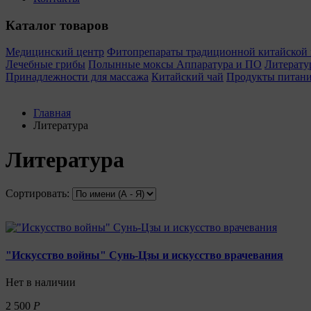
Каталог товаров
Медицинский центр
Фитопрепараты традиционной китайско
Лечебные грибы
Полынные моксы
Аппаратура и ПО
Литерату
Принадлежности для массажа
Китайский чай
Продукты питан
Главная
Литература
Литература
Сортировать:
"Искусство войны" Сунь-Цзы и искусство врачевания
Нет в наличии
2 500
Р