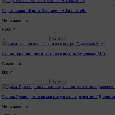
Гадательная "Книга Перемен". А.Гольштейн
Нет в наличии
6 500
Р
Купить
Гуаша терапия или скрести яд изнутри. Худовеков М.А.
В наличии
900
Р
Купить
Гуаша. Руководство по массажу и атлас рецептов. / Дворян
Нет в наличии