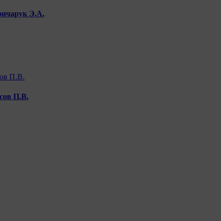
ончарук Э.А.
сов П.В.