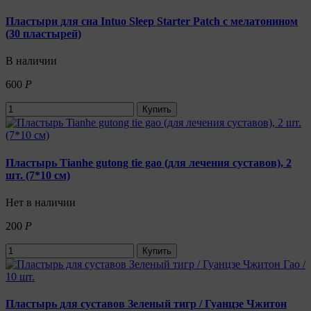
Пластыри для сна Intuo Sleep Starter Patch с мелатонином
(30 пластырей)
В наличии
600
Р
Купить
Пластырь Tianhe gutong tie gao (для лечения суставов), 2
шт. (7*10 см)
Нет в наличии
200
Р
Купить
Пластырь для суставов Зеленый тигр / Гуанцзе Чжитон