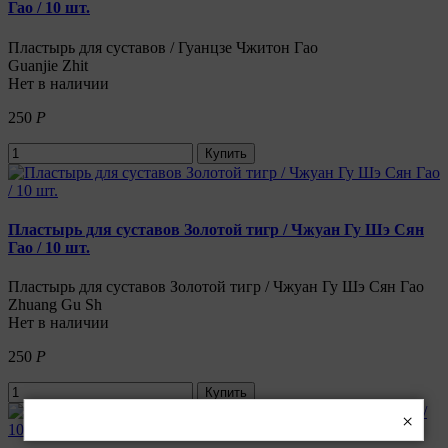
Гао / 10 шт.
Пластырь для суставов / Гуанцзе Чжитон Гао
Guanjie Zhit
Нет в наличии
250
Р
Купить
Пластырь для суставов Золотой тигр / Чжуан Гу Шэ Сян
Гао / 10 шт.
Пластырь для суставов Золотой тигр / Чжуан Гу Шэ Сян Гао
Zhuang Gu Sh
Нет в наличии
250
Р
Купить
×