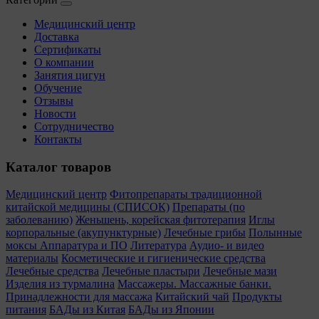
Медицинский центр
Доставка
Сертификаты
О компании
Занятия цигун
Обучение
Отзывы
Новости
Сотрудничество
Контакты
Каталог товаров
Медицинский центр
Фитопрепараты традиционной
китайской медицины (СПИСОК)
Препараты (по
заболеванию)
Женьшень, корейская фитотерапия
Иглы
корпоральные (акупунктурные)
Лечебные грибы
Полынные
моксы
Аппаратура и ПО
Литература
Аудио- и видео
материалы
Косметические и гигиенические средства
Лечебные средства
Лечебные пластыри
Лечебные мази
Изделия из турмалина
Массажеры. Массажные банки.
Принадлежности для массажа
Китайский чай
Продукты
питания
БАДы из Китая
БАДы из Японии