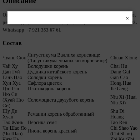
Описание
Онлайн консультация - 2200 руб. Подбор фитопрепаратов,
×
рекомендации по питанию, цигун терапия. +7 812 467 39 93.
Whatsapp +7 921 353 67 61
Состав
Лигустикума Валлиха корневище
Чуань Сюн
Chuan Xiong
(Лигустикума чюаньсюн корневище)
Чай Ху
Володушки корень
Chai Hu
Дан Гуй
Дудника китайского корень
Dang Gui
Гань Цао
Солодки корень
Gan Cao
Хун Хуа
Сафлора цветок
Hong Hua
Цзе Гэн
Платикодона корень
Jie Geng
Ню Си
Niu Xi (Huai
(Хуай Ню
Соломоцвета двузубого корень
Niu Xi)
Си)
Шу Ди
Shu Di
Ремании корень обработанный
Хуан
Huang
Тао Жэнь
Персика семя
Tao Ren
Чи Шао Яо
Chi Shao Yao
Пиона корень красный
(Чи Шао)
(Chi Shao)
Чжи Кэ
Zhi Ke (Zhi