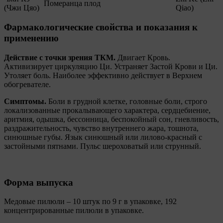
Померанца плод
(Чжи Цяо)
Qiao)
Фармакологические свойства и показания к
применению
Действие с точки зрения ТКМ.
Двигает Кровь.
Активизирует циркуляцию Ци. Устраняет Застой Крови и Ци.
Утоляет боль. Наиболее эффективно действует в Верхнем
обогревателе.
Симптомы.
Боли в грудной клетке, головные боли, строго
локализованные прокалывающего характера, сердцебиение,
аритмия, одышка, бессонница, беспокойный сон, гневливость,
раздражительность, чувство внутреннего жара, тошнота,
синюшные губы. Язык синюшный или лилово-красный с
застойными пятнами. Пульс шероховатый или струнный.
Форма выпуска
Медовые пилюли – 10 штук по 9 г в упаковке, 192
концентрированные пилюли в упаковке.