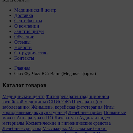
Медицинский центр
Доставка
Сертификаты
О компании
Занятия цигун
Обучение
Отзывы
Новости
Сотрудничество
Контакты
Главная
Сюэ Фу Чжу Юй Вань (Медовая форма)
Каталог товаров
Медицинский центр
Фитопрепараты традиционной
китайской медицины (СПИСОК)
Препараты (по
заболеванию)
Женьшень, корейская фитотерапия
Иглы
корпоральные (акупунктурные)
Лечебные грибы
Полынные
моксы
Аппаратура и ПО
Литература
Аудио- и видео
материалы
Косметические и гигиенические средства
Лечебные средства
Массажеры. Массажные банки.