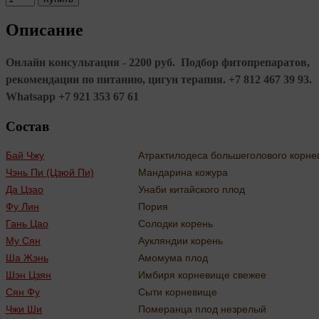
Описание
Онлайн консультация - 2200 руб. Подбор фитопрепаратов,
рекомендации по питанию, цигун терапия. +7 812 467 39 93.
Whatsapp +7 921 353 67 61
Состав
Бай Чжу
Атрактилодеса большеголового корн
Чэнь Пи (Цзюй Пи)
Мандарина кожура
Да Цзао
Унаби китайского плод
Фу Лин
Пория
Гань Цао
Солодки корень
Му Сян
Аукляндии корень
Ша Жэнь
Амомума плод
Шэн Цзян
Имбиря корневище свежее
Сян Фу
Сыти корневище
Чжи Ши
Померанца плод незрелый