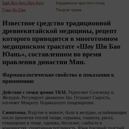
Бай Доу Коу (Доу Коу)
Кардамона круглого плод
Гуан Хо Сян
Пачули трава
Известное средство традиционной
древнекитайской медицины, рецепт
которого приводится в многотомном
медицинском трактате «Шоу Ши Бао
Юань», составленном во время
правления династии Мин.
Фармакологические свойства и показания к
применению
Действие с точки зрения ТКМ.
Укрепляет Селезенку и
Желудок. Регулирует движение Ци. Осушает Сырость,
изгоняет Мокроту. Нормализует пищеварение.
Симптомы.
Вздутие в животе, боли в желудке, ослабевающие
после принятия теплой пищи, отрыжка, тошнота, рвота,
отвращение к пище, одышка, бессилие, слабость в
конечностях, спонтанная потливость. Язык бледный толстый