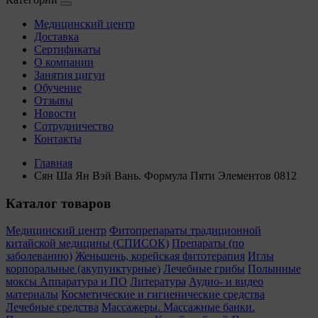
Медицинский центр
Доставка
Сертификаты
О компании
Занятия цигун
Обучение
Отзывы
Новости
Сотрудничество
Контакты
Главная
Сян Ша Ян Вэй Вань. Формула Пяти Элементов 0812
Каталог товаров
Медицинский центр
Фитопрепараты традиционной
китайской медицины (СПИСОК)
Препараты (по
заболеванию)
Женьшень, корейская фитотерапия
Иглы
корпоральные (акупунктурные)
Лечебные грибы
Полынные
моксы
Аппаратура и ПО
Литература
Аудио- и видео
материалы
Косметические и гигиенические средства
Лечебные средства
Массажеры. Массажные банки.