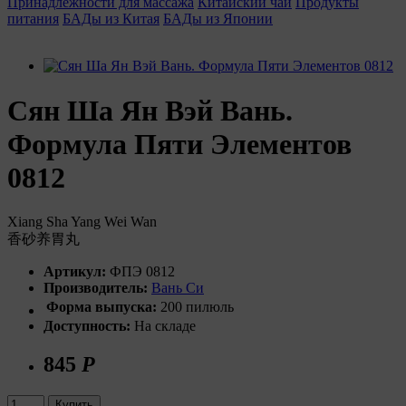
Принадлежности для массажа
Китайский чай
Продукты
питания
БАДы из Китая
БАДы из Японии
Сян Ша Ян Вэй Вань.
Формула Пяти Элементов
0812
Xiang Sha Yang Wei Wan
香砂养胃丸
Артикул:
ФПЭ 0812
Производитель:
Вань Си
Форма выпуска:
200 пилюль
Доступность:
На складе
845
Р
Купить