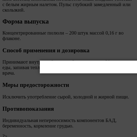
с белым жирным налетом. Пульс глубокий замедленный или
скользкий.
Форма выпуска
Концентрированные пилюли – 200 штук массой 0,16 г во
флаконе.
Способ применения и дозировка
Принимают внутрь по 8 пилюль 3 раза в день за 30 минут до
еды, запивая теплой кипяченой водой, либо по назначению
врача.
Меры предосторожности
Исключить употребление сырой, холодной и жирной пищи.
Противопоказания
Индивидуальная непереносимость компонентов БАД,
беременность, кормление грудью.
?>