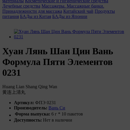
материалы
Косметические и гигиенические средства
Лечебные средства
Массажеры. Массажные банки.
Принадлежности для массажа
Китайский чай
Продукты
питания
БАДы из Китая
БАДы из Японии
Хуан Лянь Шан Цин Вань
Формула Пяти Элементов
0231
Huang Lian Shang Qing Wan
黄连上清丸
Артикул:
ФПЭ 0231
Производитель:
Вань Си
Форма выпуска:
6 г * 10 пакетов
Доступность:
Нет в наличии