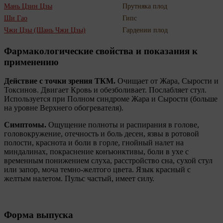
Мань Цзин Цзы
Прутняка плод
Ши Гао
Гипс
Чжи Цзы (Шань Чжи Цзы)
Гардении плод
Фармакологические свойства и показания к
применению
Действие с точки зрения ТКМ.
Очищает от Жара, Сырости и
Токсинов. Двигает Кровь и обезболивает. Послабляет стул.
Используется при Полном синдроме Жара и Сырости (больше
на уровне Верхнего обогревателя).
Симптомы.
Ощущение полноты и распирания в голове,
головокружение, отечность и боль десен, язвы в ротовой
полости, краснота и боли в горле, гнойный налет на
миндалинах, покраснение конъюнктивы, боли в ухе с
временным понижением слуха, расстройство сна, сухой стул
или запор, моча темно-желтого цвета. Язык красный с
желтым налетом. Пульс частый, имеет силу.
Форма выпуска