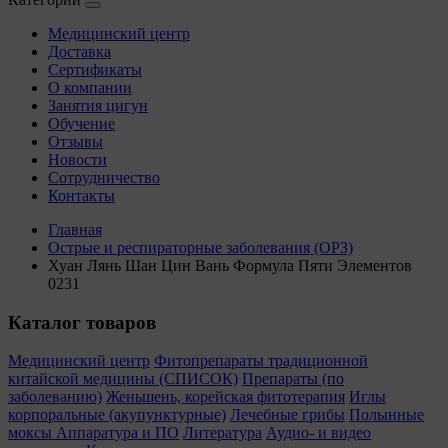
Медицинский центр
Доставка
Сертификаты
О компании
Занятия цигун
Обучение
Отзывы
Новости
Сотрудничество
Контакты
Главная
Острые и респираторные заболевания (ОРЗ)
Хуан Лянь Шан Цин Вань Формула Пяти Элементов
0231
Каталог товаров
Медицинский центр
Фитопрепараты традиционной
китайской медицины (СПИСОК)
Препараты (по
заболеванию)
Женьшень, корейская фитотерапия
Иглы
корпоральные (акупунктурные)
Лечебные грибы
Полынные
моксы
Аппаратура и ПО
Литература
Аудио- и видео