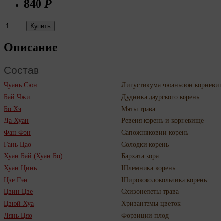
840
Р
Купить
Описание
Состав
Чуань Сюн
Лигустикума чюаньсюн корневи
Бай Чжи
Дудника даурского корень
Бо Хэ
Мяты трава
Да Хуан
Ревеня корень и корневище
Фан Фэн
Сапожниковии корень
Гань Цао
Солодки корень
Хуан Бай (Хуан Бо)
Бархата кора
Хуан Цинь
Шлемника корень
Цзе Гэн
Ширококолокольчика корень
Цзин Цзе
Схизонепеты трава
Цзюй Хуа
Хризантемы цветок
Лянь Цяо
Форзиции плод