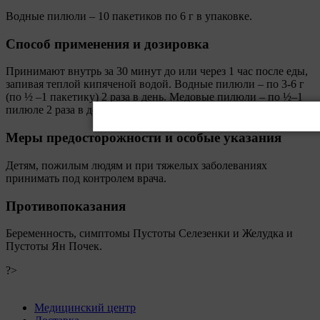
Водные пилюли – 10 пакетиков по 6 г в упаковке.
Способ применения и дозировка
Принимают внутрь за 30 минут до или через 1 час после еды,
запивая теплой кипяченой водой. Водные пилюли – по 3-6 г
(по ½ –1 пакетику) 2 раза в день. Медовые пилюли – по ½–1
пилюле 2 раза в день либо по назначению врача.
Меры предосторожности и особые указания
Детям, пожилым людям и при тяжелых заболеваниях
принимать под контролем врача.
Противопоказания
Беременность, симптомы Пустоты Селезенки и Желудка и
Пустоты Ян Почек.
?>
Медицинский центр