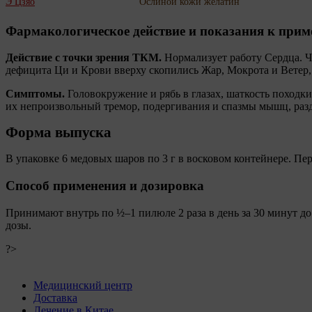
Э Цзяо
Ослиной кожи желатин
Фармакологическое действие и показания к при
Действие с точки зрения ТКМ.
Нормализует работу Сердца. Чи
дефицита Ци и Крови вверху скопились Жар, Мокрота и Ветер,
Симптомы.
Головокружение и рябь в глазах, шаткость походки
их непроизвольный тремор, подергивания и спазмы мышц, раздр
Форма выпуска
В упаковке 6 медовых шаров по 3 г в восковом контейнере. Пе
Способ применения и дозировка
Принимают внутрь по ½–1 пилюле 2 раза в день за 30 минут до
дозы.
?>
Медицинский центр
Доставка
Лечение в Китае