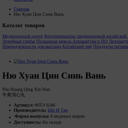
Главная
Ню Хуан Цин Синь Вань
Каталог товаров
Медицинский центр
Фитопрепараты традиционной китайско
Лечебные грибы
Полынные моксы
Аппаратура и ПО
Литерату
Принадлежности для массажа
Китайский чай
Продукты питан
Ню Хуан Цин Синь Вань
Niu Huang Qing Xin Wan
牛黄清心丸
Артикул:
ФПЭ 0246
Производитель:
Ши И Тан
Форма выпуска:
6 медовых шаров
Доступность:
На складе