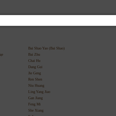
Bai Shao Yao (Bai Shao)
ще
Bai Zhu
Chai Hu
Dang Gui
Jie Geng
Ren Shen
Niu Huang
Ling Yang Jiao
Gan Jiang
Feng Mi
She Xiang