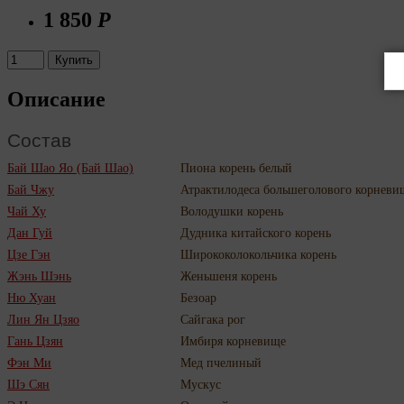
1 850
Р
Купить
Описание
Состав
Бай Шао Яо (Бай Шао)
Пиона корень белый
Бай Чжу
Атрактилодеса большеголового корневи
Чай Ху
Володушки корень
Дан Гуй
Дудника китайского корень
Цзе Гэн
Ширококолокольчика корень
Жэнь Шэнь
Женьшеня корень
Ню Хуан
Безоар
Лин Ян Цзяо
Сайгака рог
Гань Цзян
Имбиря корневище
Фэн Ми
Мед пчелиный
Шэ Сян
Мускус