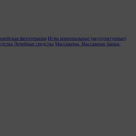
орейская фитотерапия
Иглы корпоральные (акупунктурные)
едства
Лечебные средства
Массажеры. Массажные банки.