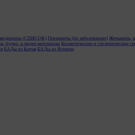
й медицины (СПИСОК)
Препараты (по заболеванию)
Женьшень, к
ра
Аудио- и видео материалы
Косметические и гигиенические ср
ия
БАДы из Китая
БАДы из Японии