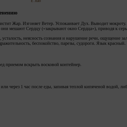
E Jiao
менению
стит Жар. Изгоняет Ветер. Успокаивает Дух. Выводит мокроту. 
 они мешают Сердцу («закрывают окно Сердца»), приводя к серь
, усталость, неясность сознания и нарушение речи, ощущение за
ажительность, беспокойство, парезы, судороги. Язык красный. 
ред приемом вскрыть восковой контейнер.
 или через 1 час после еды, запивая теплой кипяченой водой, л