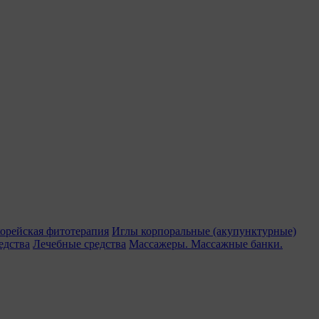
орейская фитотерапия
Иглы корпоральные (акупунктурные)
едства
Лечебные средства
Массажеры. Массажные банки.