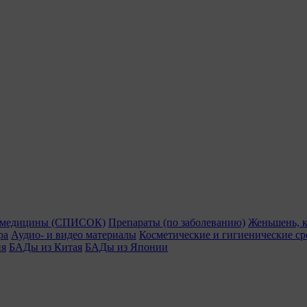
й медицины (СПИСОК)
Препараты (по заболеванию)
Женьшень, к
ра
Аудио- и видео материалы
Косметические и гигиенические ср
ия
БАДы из Китая
БАДы из Японии