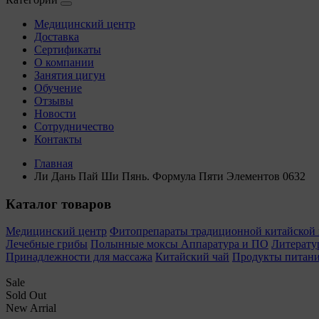
Медицинский центр
Доставка
Сертификаты
О компании
Занятия цигун
Обучение
Отзывы
Новости
Сотрудничество
Контакты
Главная
Ли Дань Пай Ши Пянь. Формула Пяти Элементов 0632
Каталог товаров
Медицинский центр
Фитопрепараты традиционной китайско
Лечебные грибы
Полынные моксы
Аппаратура и ПО
Литерату
Принадлежности для массажа
Китайский чай
Продукты питан
Sale
Sold Out
New Arrial