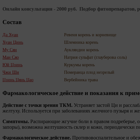
Онлайн консультация - 2000 руб. Подбор фитопрепаратов, ре
Состав
Да Хуан
Ревеня корень и корневище
Хуан Цинь
Шлемника корень
Му Сян
Аукляндии корень
Ман Сяо
Натрия сульфат (глауберова соль)
Юй Цзинь
Куркумы корень
Чжи Ши
Померанца плод незрелый
Цзинь Цянь Цао
Вербейника трава
Фармакологическое действие и показания к при
Действие с точки зрения ТКМ.
Устраняет застой Ци и рассла
желтуху. Используется при заболеваниях желчного пузыря и ж
Симптомы.
Распирающие жгучие боли в правом подреберье, ощу
запоры), возможна желтушность склер и кожи, периодически п
Фармакологическое действие.
Противовоспалительное и обез