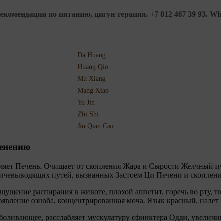
комендации по питанию, цигун терапия. +7 812 467 39 93. Wha
Da Huang
Huang Qin
Mu Xiang
Mang Xiao
Yu Jin
Zhi Shi
Jin Qian Cao
менению
бляет Печень. Очищает от скопления Жара и Сырости Желчный пу
елчевыводящих путей, вызванных Застоем Ци Печени и скоплени
щение распирания в животе, плохой аппетит, горечь во рту, то
оявление озноба, концентрированная моча. Язык красный, нале
боливающее, расслабляет мускулатуру сфинктера Одди, увеличи