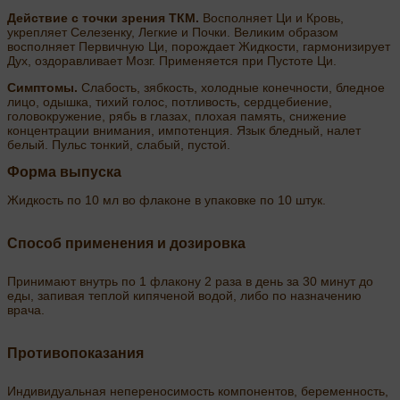
Действие с точки зрения ТКМ.
Восполняет Ци и Кровь,
укрепляет Селезенку, Легкие и Почки. Великим образом
восполняет Первичную Ци, порождает Жидкости, гармонизирует
Дух, оздоравливает Мозг. Применяется при Пустоте Ци.
Симптомы.
Слабость, зябкость, холодные конечности, бледное
лицо, одышка, тихий голос, потливость, сердцебиение,
головокружение, рябь в глазах, плохая память, снижение
концентрации внимания, импотенция. Язык бледный, налет
белый. Пульс тонкий, слабый, пустой.
Форма выпуска
Жидкость по 10 мл во флаконе в упаковке по 10 штук.
Способ применения и дозировка
Принимают внутрь по 1 флакону 2 раза в день за 30 минут до
еды, запивая теплой кипяченой водой, либо по назначению
врача.
Противопоказания
Индивидуальная непереносимость компонентов, беременность,