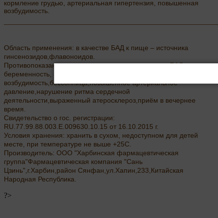
кормление грудью, артериальная гипертензия, повышенная
возбудимость.
Область применения: в качестве БАД к пище – источника
гинсенозидов,флавоноидов.
Противопоказания: непереносимость компонентов БАД,
беременность, кормление грудью,повышенная нервная
возбудимость,бессонница,повышенное артериальное
давление,нарушение ритма сердечной
деятельности,выраженный атеросклероз,приём в вечернее
время.
Свидетельство о гос. регистрации:
RU.77.99.88.003.Е.009630.10.15 от 16.10.2015 г.
Условия хранения: хранить в сухом, недоступном для детей
месте, при температуре не выше +25С.
Производитель: ООО "Харбинская фармацевтическая
группа"Фармацевтическая компания "Сань
Цзинь",г.Харбин,район Сянфан,ул.Хапин,233,Китайская
Народная Республика.
?>