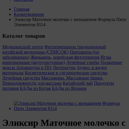
Главная
Кроветворение
Эликсир Маточное молочко с женьшенем Формула Пяти
Элементов 8114
Каталог товаров
Медицинский центр
Фитопрепараты традиционной
китайской медицины (СПИСОК)
Препараты (по
заболеванию)
Женьшень, корейская фитотерапия
Иглы
корпоральные (акупунктурные)
Лечебные грибы
Полынные
моксы
Аппаратура и ПО
Литература
Аудио- и видео
материалы
Косметические и гигиенические средства
Лечебные средства
Массажеры. Массажные банки.
Принадлежности для массажа
Китайский чай
Продукты
питания
БАДы из Китая
БАДы из Японии
Эликсир Маточное молочко с