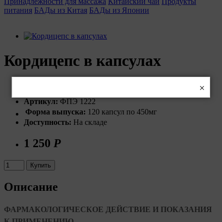
Принадлежности для массажа
Китайский чай
Продукты
питания
БАДы из Китая
БАДы из Японии
Кордицепс в капсулах
×
Артикул:
ФПЭ 1222
Форма выпуска:
120 капсул по 450мг
Доступность:
На складе
1 250
Р
Купить
Описание
ФАРМАКОЛОГИЧЕСКОЕ ДЕЙСТВИЕ И ПОКАЗАНИЯ
К ПРИМЕНЕНИЮ