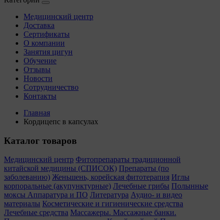
Медицинский центр
Доставка
Сертификаты
О компании
Занятия цигун
Обучение
Отзывы
Новости
Сотрудничество
Контакты
Главная
Кордицепс в капсулах
Каталог товаров
Медицинский центр
Фитопрепараты традиционной
китайской медицины (СПИСОК)
Препараты (по
заболеванию)
Женьшень, корейская фитотерапия
Иглы
корпоральные (акупунктурные)
Лечебные грибы
Полынные
моксы
Аппаратура и ПО
Литература
Аудио- и видео
материалы
Косметические и гигиенические средства
Лечебные средства
Массажеры. Массажные банки.