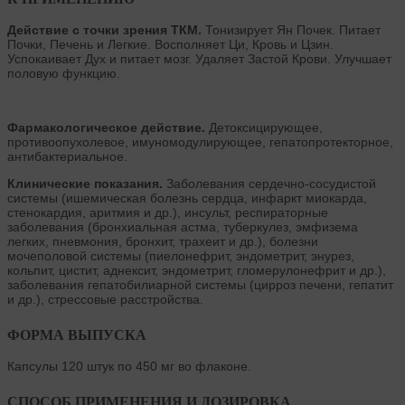
Действие с точки зрения ТКМ.
Тонизирует Ян Почек. Питает
Почки, Печень и Легкие. Восполняет Ци, Кровь и Цзин.
Успокаивает Дух и питает мозг. Удаляет Застой Крови. Улучшает
половую функцию.
Фармакологическое действие.
Детоксицирующее,
противоопухолевое, имуномодулирующее, гепатопротекторное,
антибактериальное.
Клинические показания.
Заболевания сердечно-сосудистой
системы (ишемическая болезнь сердца, инфаркт миокарда,
стенокардия, аритмия и др.), инсульт, респираторные
заболевания (бронхиальная астма, туберкулез, эмфизема
легких, пневмония, бронхит, трахеит и др.), болезни
мочеполовой системы (пиелонефрит, эндометрит, энурез,
кольпит, цистит, аднексит, эндометрит, гломерулонефрит и др.),
заболевания гепатобилиарной системы (цирроз печени, гепатит
и др.), стрессовые расстройства.
ФОРМА ВЫПУСКА
Капсулы 120 штук по 450 мг во флаконе.
СПОСОБ ПРИМЕНЕНИЯ И ДОЗИРОВКА