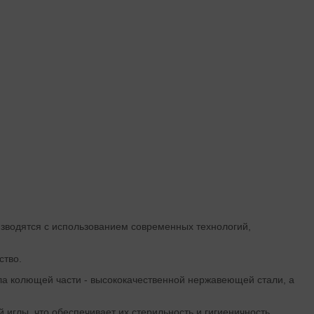
водятся с использованием современных технологий,
ство.
ала колющей части - высококачественной нержавеющей стали, а
лы, что обеспечивает их стерильность и гигиеничность.