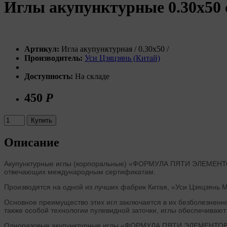
Иглы акупунктурные 0.30х50 
Артикул:
Игла акупунктурная / 0.30х50 /
Производитель:
Уси Цзяцзянь (Китай)
Доступность:
На складе
450
Р
Купить
Описание
Акупунктурные иглы (корпоральные) «ФОРМУЛА ПЯТИ ЭЛЕМЕНТОВ»
отвечающих международным сертификатам.
Производятся на одной из лучших фабрик Китая, «Уси Цзяцзянь Ме
Основное преимущество этих игл заключается в их безболезненн
также особой технологии пулевидной заточки, иглы обеспечива
Одноразовые акупунктурные иглы «ФОРМУЛА ПЯТИ ЭЛЕМЕНТОВ» удо