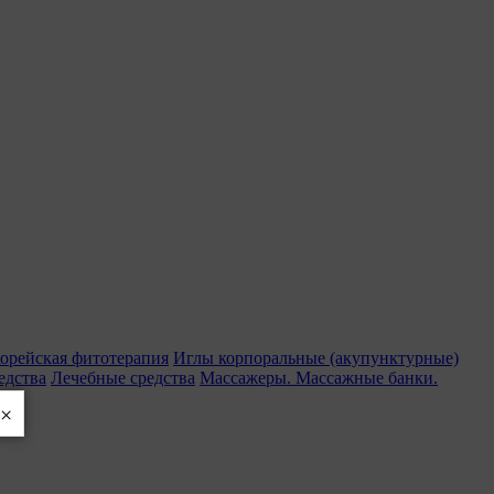
орейская фитотерапия
Иглы корпоральные (акупунктурные)
едства
Лечебные средства
Массажеры. Массажные банки.
×