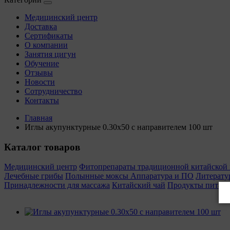
Медицинский центр
Доставка
Сертификаты
О компании
Занятия цигун
Обучение
Отзывы
Новости
Сотрудничество
Контакты
Главная
Иглы акупунктурные 0.30х50 с направителем 100 шт
Каталог товаров
Медицинский центр
Фитопрепараты традиционной китайско
Лечебные грибы
Полынные моксы
Аппаратура и ПО
Литерату
Принадлежности для массажа
Китайский чай
Продукты питан