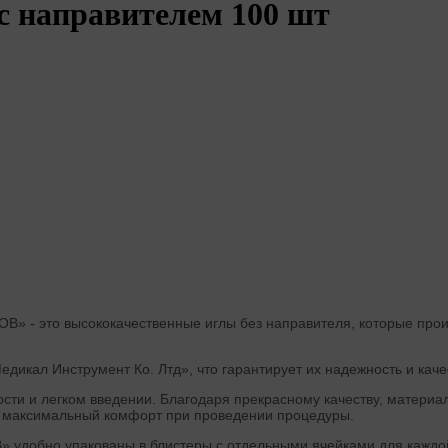
с направителем 100 шт
 - это высококачественные иглы без направителя, которые произ
дикал Инструмент Ко. Лтд», что гарантирует их надежность и каче
ости и легком введении. Благодаря прекрасному качеству, матери
ют максимальный комфорт при проведении процедуры.
бно упакованы в блистеры с отдельными ячейками для каждой иг