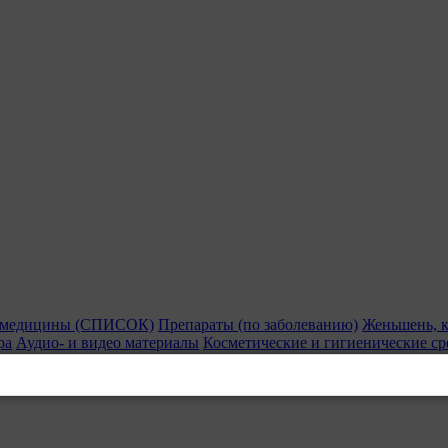
й медицины (СПИСОК)
Препараты (по заболеванию)
Женьшень, к
ра
Аудио- и видео материалы
Косметические и гигиенические ср
ия
БАДы из Китая
БАДы из Японии