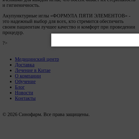
и гигиеничность.
Акупунктурные иглы «ФОРМУЛА ПЯТИ ЭЛЕМЕНТОВ» -
это надежный выбор для всех, кто стремится обеспечить
своим пациентам лучшее качество и комфорт при проведении
процедур.
?>
Медицинский центр
Доставка
Лечение в Китае
О компании
Обучение
Блог
Новости
Контакты
© 2026 Синофарм. Все права защищены.