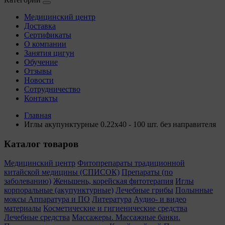
Медицинский центр
Доставка
Сертификаты
О компании
Занятия цигун
Обучение
Отзывы
Новости
Сотрудничество
Контакты
Главная
Иглы акупунктурные 0.22х40 - 100 шт. без направителя
Каталог товаров
Медицинский центр
Фитопрепараты традиционной
китайской медицины (СПИСОК)
Препараты (по
заболеванию)
Женьшень, корейская фитотерапия
Иглы
корпоральные (акупунктурные)
Лечебные грибы
Полынные
моксы
Аппаратура и ПО
Литература
Аудио- и видео
материалы
Косметические и гигиенические средства
Лечебные средства
Массажеры. Массажные банки.