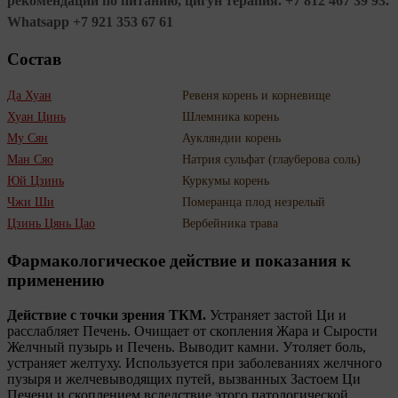
рекомендации по питанию, цигун терапия. +7 812 467 39 93.
Whatsapp +7 921 353 67 61
Состав
Да Хуан
Ревеня корень и корневище
Хуан Цинь
Шлемника корень
Му Сян
Аукляндии корень
Ман Сяо
Натрия сульфат (глауберова соль)
Юй Цзинь
Куркумы корень
Чжи Ши
Померанца плод незрелый
Цзинь Цянь Цао
Вербейника трава
Фармакологическое действие и показания к
применению
Действие с точки зрения ТКМ.
Устраняет застой Ци и
расслабляет Печень. Очищает от скопления Жара и Сырости
Желчный пузырь и Печень. Выводит камни. Утоляет боль,
устраняет желтуху. Используется при заболеваниях желчного
пузыря и желчевыводящих путей, вызванных Застоем Ци
Печени и скоплением вследствие этого патологической