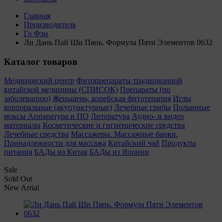
Главная
Производитель
Го Фэн
Ли Дань Пай Ши Пянь. Формула Пяти Элементов 0632
Каталог товаров
Медицинский центр
Фитопрепараты традиционной
китайской медицины (СПИСОК)
Препараты (по
заболеванию)
Женьшень, корейская фитотерапия
Иглы
корпоральные (акупунктурные)
Лечебные грибы
Полынные
моксы
Аппаратура и ПО
Литература
Аудио- и видео
материалы
Косметические и гигиенические средства
Лечебные средства
Массажеры. Массажные банки.
Принадлежности для массажа
Китайский чай
Продукты
питания
БАДы из Китая
БАДы из Японии
Sale
Sold Out
New Arrial