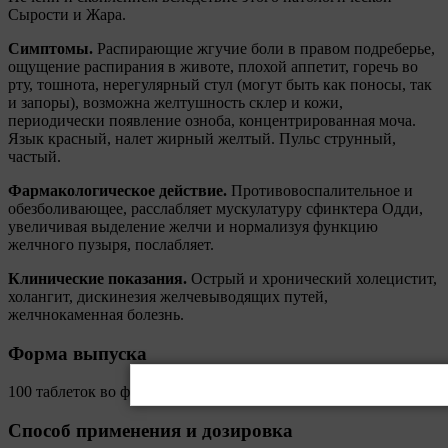
Сырости и Жара.
Симптомы.
Распирающие жгучие боли в правом подреберье,
ощущение распирания в животе, плохой аппетит, горечь во
рту, тошнота, нерегулярный стул (могут быть как поносы, так
и запоры), возможна желтушность склер и кожи,
периодически появление озноба, концентрированная моча.
Язык красный, налет жирный желтый. Пульс струнный,
частый.
Фармакологическое действие.
Противовоспалительное и
обезболивающее, расслабляет мускулатуру сфинктера Одди,
увеличивая выделение желчи и нормализуя функцию
желчного пузыря, послабляет.
Клинические показания.
Острый и хронический холецистит,
холангит, дискинезия желчевыводящих путей,
желчнокаменная болезнь.
Форма выпуска
100 таблеток во флаконе.
Способ применения и дозировка