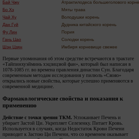
Бай Чжу
Атрактилодеса большеголового корн
Бо Хэ
Мяты трава
Чай Ху
Володушки корень
Дан Гуй
Дудника китайского корень
Фу Лин
Пория
Гань Цао
Солодки корень
Шэн Цзян
Имбиря корневище свежее
Первые упоминания об этом средстве встречаются в трактате
«Тайпинхуэйминь хэцзицзюй фан», который был написан в
1078-1085 гг. во времена правления династии Сун. Благодаря
современным методам исследования у пилюль «Сяояо»
открылись новые свойства, которые успешно применяются в
современной медицине.
Фармакологические свойства и показания к
применению
Действие с точки зрения ТКМ.
Успокаивает Печень и
убирает Застой Ци. Укрепляет Селезенку. Питает Кровь.
Используется в случаях, когда Недостаток Крови Печени
приводит к Застою Ци Печени, что со временем оказывает