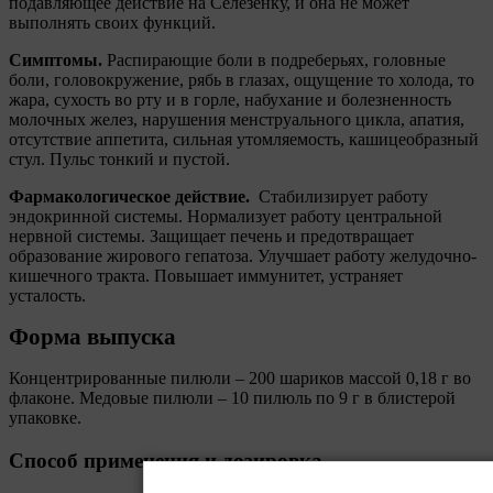
подавляющее действие на Селезенку, и она не может
выполнять своих функций.
Симптомы.
Распирающие боли в подреберьях, головные
боли, головокружение, рябь в глазах, ощущение то холода, то
жара, сухость во рту и в горле, набухание и болезненность
молочных желез, нарушения менструального цикла, апатия,
отсутствие аппетита, сильная утомляемость, кашицеобразный
стул. Пульс тонкий и пустой.
Фармакологическое действие.
Стабилизирует работу
эндокринной системы. Нормализует работу центральной
нервной системы. Защищает печень и предотвращает
образование жирового гепатоза. Улучшает работу желудочно-
кишечного тракта. Повышает иммунитет, устраняет
усталость.
Форма выпуска
Концентрированные пилюли – 200 шариков массой 0,18 г во
флаконе. Медовые пилюли – 10 пилюль по 9 г в блистерой
упаковке.
Способ применения и дозировка