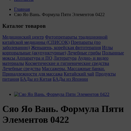
Главная
Сяо Яо Вань. Формула Пяти Элементов 0422
Каталог товаров
Медицинский центр
Фитопрепараты традиционной
китайской медицины (СПИСОК)
Препараты (по
заболеванию)
Женьшень, корейская фитотерапия
Иглы
корпоральные (акупунктурные)
Лечебные грибы
Полынные
моксы
Аппаратура и ПО
Литература
Аудио- и видео
материалы
Косметические и гигиенические средства
Лечебные средства
Массажеры. Массажные банки.
Принадлежности для массажа
Китайский чай
Продукты
питания
БАДы из Китая
БАДы из Японии
Сяо Яо Вань. Формула Пяти
Элементов 0422