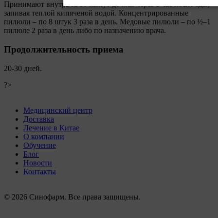
Принимают внутрь за 30 минут до или через 1 час после еды,
запивая теплой кипяченой водой. Концентрированные
пилюли – по 8 штук 3 раза в день. Медовые пилюли – по ½–1
пилюле 2 раза в день либо по назначению врача.
Продолжительность приема
20-30 дней.
?>
Медицинский центр
Доставка
Лечение в Китае
О компании
Обучение
Блог
Новости
Контакты
© 2026 Синофарм. Все права защищены.