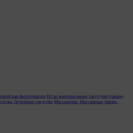
орейская фитотерапия
Иглы корпоральные (акупунктурные)
едства
Лечебные средства
Массажеры. Массажные банки.