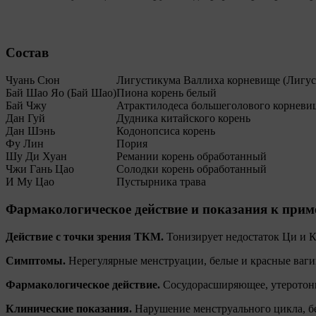
Состав
Чуань Сюн
Лигустикума Валлиха корневище (Лигу
Бай Шао Яо (Бай Шао)
Пиона корень белый
Бай Чжу
Атрактилодеса большеголового корневи
Дан Гуй
Дудника китайского корень
Дан Шэнь
Кодонопсиса корень
Фу Лин
Пория
Шу Ди Хуан
Ремании корень обработанный
Чжи Гань Цао
Солодки корень обработанный
И Му Цао
Пустырника трава
Фармакологическое действие и показания к при
Действие с точки зрения ТКМ.
Тонизирует недостаток Ци и К
Симптомы.
Нерегулярные менструации, белые и красные ваги
Фармакологическое действие.
Сосудорасширяющее, утеротони
Клинические показания.
Нарушение менструального цикла, б