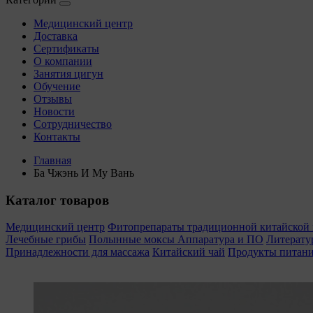
Медицинский центр
Доставка
Сертификаты
О компании
Занятия цигун
Обучение
Отзывы
Новости
Сотрудничество
Контакты
Главная
Ба Чжэнь И Му Вань
Каталог товаров
Медицинский центр
Фитопрепараты традиционной китайско
Лечебные грибы
Полынные моксы
Аппаратура и ПО
Литерату
Принадлежности для массажа
Китайский чай
Продукты питан