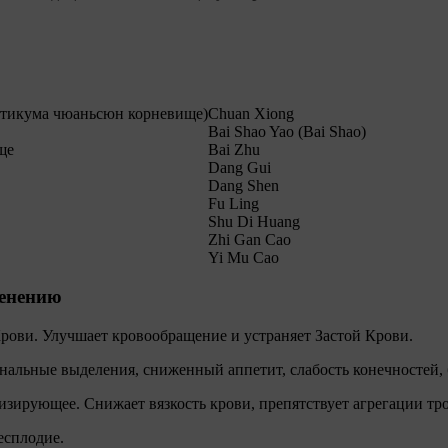
стикума чюаньсюн корневище)
Chuan Xiong
Bai Shao Yao (Bai Shao)
ще
Bai Zhu
Dang Gui
Dang Shen
Fu Ling
Shu Di Huang
Zhi Gan Cao
Yi Mu Cao
менению
рови. Улучшает кровообращение и устраняет Застой Крови.
нальные выделения, сниженный аппетит, слабость конечностей, 
зирующее. Снижает вязкость крови, препятствует агрегации тр
есплодие.