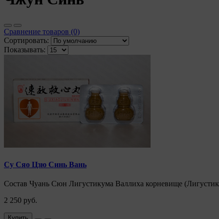
Сравнение товаров (0)
Сортировать:
Показывать:
Су Сяо Цзю Синь Вань
Состав Чуань Сюн Лигустикума Валлиха корневище (Лигустик
2 250 руб.
Купить