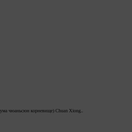
ума чюаньсюн корневище) Chuan Xiong..