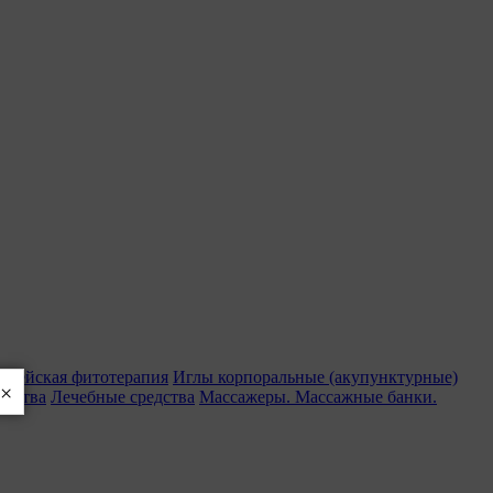
орейская фитотерапия
Иглы корпоральные (акупунктурные)
×
едства
Лечебные средства
Массажеры. Массажные банки.